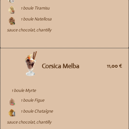
1 boule Tiramisu
1 boule Natellosa
sauce chocolat, chantilly
Corsica Melba
11,00 €
1 boule Myrte
1 boule Figue
1 boule Chataîgne
sauce chocolat, chantilly